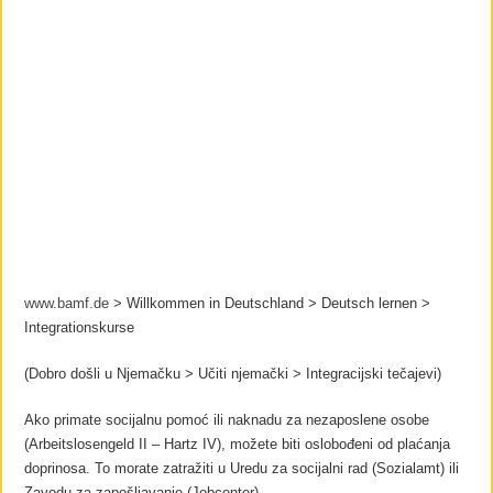
www.bamf.de
> Willkommen in Deutschland > Deutsch lernen >
Integrationskurse
(Dobro došli u Njemačku > Učiti njemački > Integracijski tečajevi)
Ako primate socijalnu pomoć ili naknadu za nezaposlene osobe
(Arbeitslosengeld II – Hartz IV), možete biti oslobođeni od plaćanja
doprinosa. To morate zatražiti u Uredu za socijalni rad (Sozialamt) ili
Zavodu za zapošljavanje (Jobcenter).