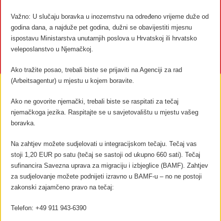
Važno: U slučaju boravka u inozemstvu na određeno vrijeme duže od
godina dana, a najduže pet godina, dužni se obavijestiti mjesnu
ispostavu Ministarstva unutarnjih poslova u Hrvatskoj ili hrvatsko
veleposlanstvo u Njemačkoj.
Ako tražite posao, trebali biste se prijaviti na Agenciji za rad
(Arbeitsagentur) u mjestu u kojem boravite.
Ako ne govorite njemački, trebali biste se raspitati za tečaj
njemačkoga jezika. Raspitajte se u savjetovalištu u mjestu vašeg
boravka.
Na zahtjev možete sudjelovati u integracijskom tečaju. Tečaj vas
stoji 1,20 EUR po satu (tečaj se sastoji od ukupno 660 sati). Tečaj
sufinancira Savezna uprava za migraciju i izbjeglice (BAMF). Zahtjev
za sudjelovanje možete podnijeti izravno u BAMF-u – no ne postoji
zakonski zajamčeno pravo na tečaj:
Telefon: +49 911 943-6390