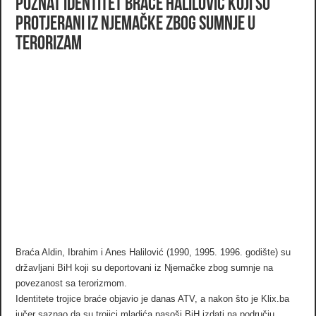
Poznat identitet braće Halilović koji su
protjerani iz Njemačke zbog sumnje u
terorizam
Braća Aldin, Ibrahim i Anes Halilović (1990, 1995. 1996. godište) su
državljani BiH koji su deportovani iz Njemačke zbog sumnje na
povezanost sa terorizmom.
Identitete trojice braće objavio je danas ATV, a nakon što je Klix.ba
jučer saznao da su trojici mladića pasoši BiH izdati na području