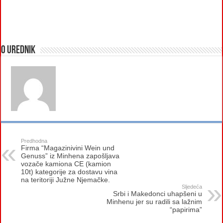
O urednik
Predhodna
Firma “Magazinivini Wein und
Genuss” iz Minhena zapošljava
vozače kamiona CE (kamion
10t) kategorije za dostavu vina
na teritoriji Južne Njemačke.
Sljedeća
Srbi i Makedonci uhapšeni u
Minhenu jer su radili sa lažnim
“papirima”