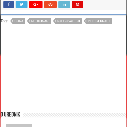
Tags
CURA
MEDICINARI
NJEGOVATELJI
PFLEGEKRAFT
O urednik