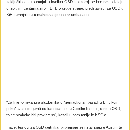
zaključiti da su sumnjali u kvalitet OSD ispita koji se kod nas odvijaju
u ispitnim centrima širom BiH. S druge strane, predstavnici za OSD u
BiH sumnjali su u malverzacije unutar ambasade.
“Da li je to neka igra službenika u Njemačkoj ambasadi u BiH, koji
pokušavaju osigurati da kandidati idu u Goethe Institut, a ne u OSD,
to će svakako biti provjereno”, kazali u nam ranije iz KŠC-a.
Inače, testovi za OSD certifikat pripremaju se i štampaju u Austriji te