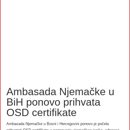
Ambasada Njemačke u
BiH ponovo prihvata
OSD certifikate
Ambasada Njemačke u Bosni i Hercegovini ponovo je počela