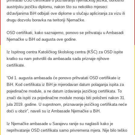
prihvatati OSD certifikate o poznavanju njemačkog jezika, odnosno
austrijsku jezičku diplomu, nakon što su nekoliko mjeseci
državljanima BiH odbijali ove diplome u slučaju apliciranja za vizu ili
drugu dozvolu boravka na teritoriji Njemačke.
OSD certifikati, kako saznajemo, ponovo se prihvataju u Ambasadi
Njemačke u BiH od augusta ove godine.
Iz Ispitnog centra Katoličkog školskog centra (KŠC) za OSD ispite
kratko su nam potvrdili da ambasada sada priznaje njihove
certifikate.
“Od 1. augusta ambasada će ponovo prihvatati OSD certifikate iz
BiH. Kod certifikata iz BiH je mjerodavan datum polaganja ispita za
pojedinačne module, a ne datum izdavanja jezičkog certifikata. To
znači da ispiti za pojedinačne module moraju biti položeni nakon 31.
jula 2019. godine. U suprotnom, priznavanje jezičkog certifikata neće
doći u obzir”, naveli su iz Ambasade Njemačke u BiH.
Iz Njemačke ambasade u Sarajevu ranije su naglasili kako je
neprihvatanje OSD certifikata samo privremena mjera. Nije bilo teško