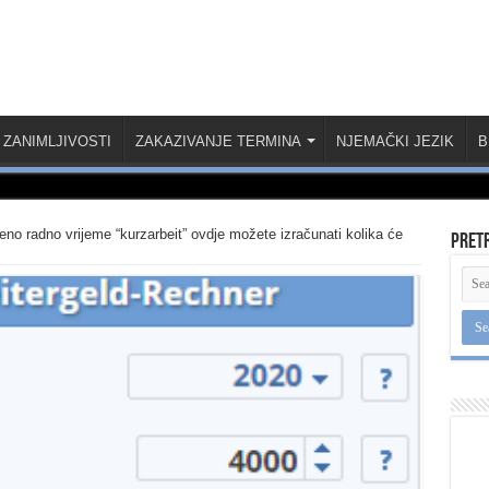
ZANIMLJIVOSTI
ZAKAZIVANJE TERMINA
NJEMAČKI JEZIK
B
eno radno vrijeme “kurzarbeit” ovdje možete izračunati kolika će
Pret