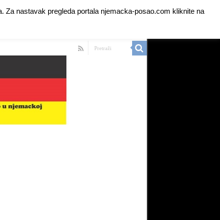
anja. Za nastavak pregleda portala njemacka-posao.com kliknite na
 Ads for Premium Members