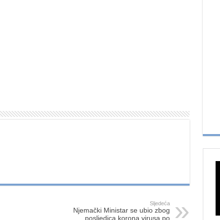
Sljedeća
Njemački Ministar se ubio zbog
posljedica korona virusa po