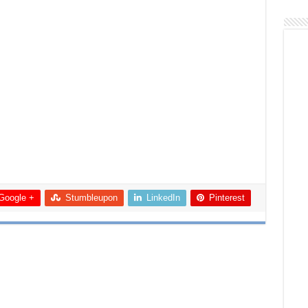
Google +
Stumbleupon
LinkedIn
Pinterest