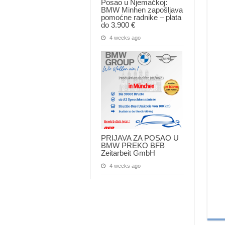
Posao u Njemačkoj:
BMW Minhen zapošljava
pomoćne radnike – plata
do 3.900 €
4 weeks ago
PRIJAVA ZA POSAO U
BMW PREKO BFB
Zeitarbeit GmbH
4 weeks ago