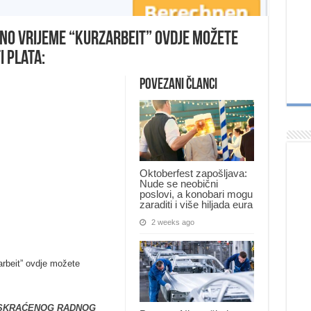
dno vrijeme “kurzarbeit” ovdje možete
i plata:
Povezani članci
Oktoberfest zapošljava:
Nude se neobični
poslovi, a konobari mogu
zaraditi i više hiljada eura
2 weeks ago
arbeit” ovdje možete
 SKRAĆENOG RADNOG