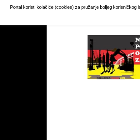
Portal koristi kolačiće (cookies) za pružanje boljeg korisničkog
Buy Adspace
DODAJTE VAŠ OGLAS ZA POSAO
My Instagram Feed Demo
My Instagram Feed De