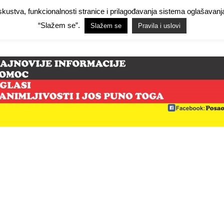
 iskustva, funkcionalnosti stranice i prilagođavanja sistema oglašav
Facebook Demo
Facebook Demo
Hide Ads for Premium Members
Hide
“Slažem se”.
Slažem se
Pravila i uslovi
mo
NjemačkaPosao.com
O NAMA
PRAVILA I USLOVI