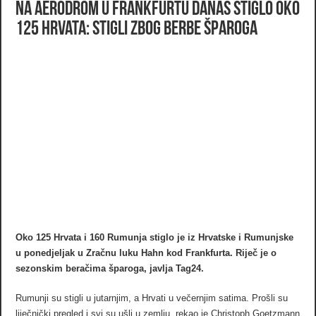
Na aerodrom u Frankfurtu danas stiglo oko
125 hrvata: Stigli zbog berbe šparoga
Oko 125 Hrvata i 160 Rumunja stiglo je iz Hrvatske i Rumunjske
u ponedjeljak u Zračnu luku Hahn kod Frankfurta. Riječ je o
sezonskim beračima šparoga, javlja Tag24.
Rumunji su stigli u jutarnjim, a Hrvati u večernjim satima. Prošli su
liječnički pregled i svi su ušli u zemlju, rekao je Christoph Goetzmann