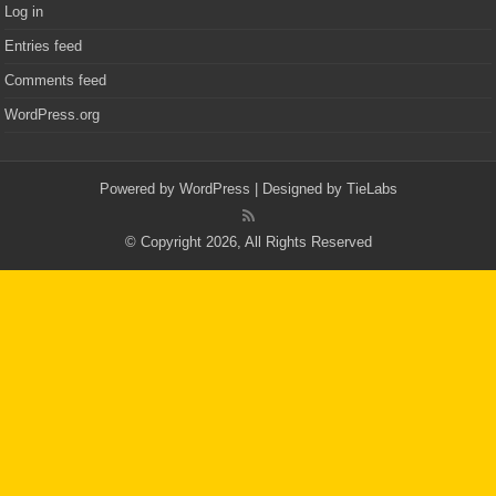
Log in
Entries feed
Comments feed
WordPress.org
Powered by
WordPress
| Designed by
TieLabs
© Copyright 2026, All Rights Reserved