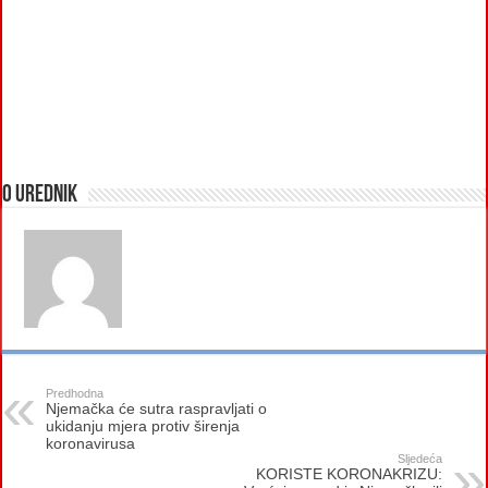
O urednik
Predhodna
Njemačka će sutra raspravljati o
ukidanju mjera protiv širenja
koronavirusa
Sljedeća
KORISTE KORONAKRIZU: