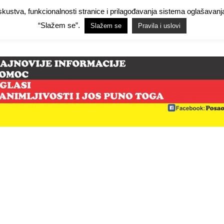
 iskustva, funkcionalnosti stranice i prilagođavanja sistema oglašav
Facebook Demo
Facebook Demo
Hide Ads for Premium Members
Hide
“Slažem se”.
Slažem se
Pravila i uslovi
mo
NjemačkaPosao.com
O NAMA
PRAVILA I USLOVI