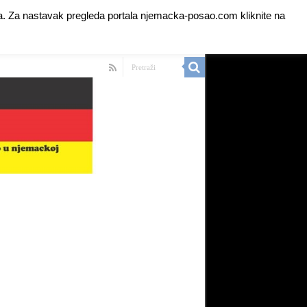
anja. Za nastavak pregleda portala njemacka-posao.com kliknite na
 Ads for Premium Members