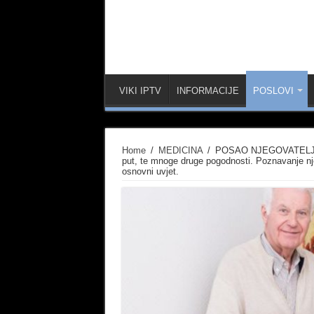
VIKI IPTV
INFORMACIJE
POSLOVI
Home
/
MEDICINA
/
POSAO NJEGOVATELJICE
put, te mnoge druge pogodnosti. Poznavanje nje
osnovni uvjet.