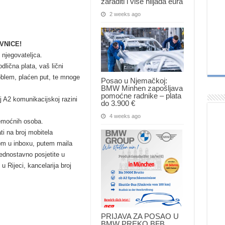
zaraditi i više hiljada eura
2 weeks ago
VNICE!
 njegovateljca.
čna plata, vaš lični
oblem, plaćen put, te mnoge
Posao u Njemačkoj:
BMW Minhen zapošljava
pomoćne radnike – plata
 A2 komunikacijskoj razini
do 3.900 €
4 weeks ago
nemoćnih osoba.
ti na broj mobitela
kom u inboxu, putem maila
 jednostavno posjetite u
 u Rijeci, kancelarija broj
PRIJAVA ZA POSAO U
BMW PREKO BFB