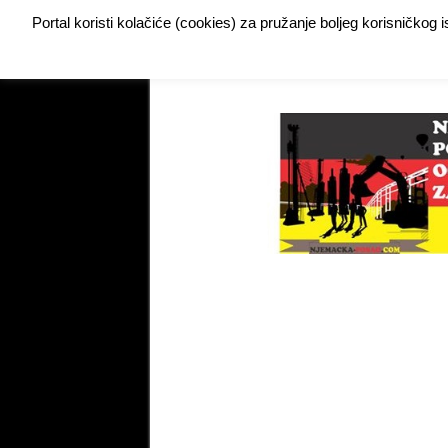
Portal koristi kolačiće (cookies) za pružanje boljeg korisničkog
Buy Adspace
DODAJTE VAŠ OGLAS ZA POSAO
My Instagram Feed Demo
My Instagram Feed De