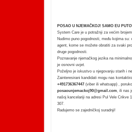
POSAO U NJEMAČKOJ! SAMO EU PUTO
System Care je u potražnji za većim brojem
Nudimo puno pogodnosti, među kojima su: odli
agent, kome se možete obratiti za svaki pr
druge pogodnosti.
Poznavanje njemačkog jezika na minimalnoj
je osnovni uvjet.
Poželjno je iskustvo u njegovanju starih i 
Zainteresirani kandidati mogu nas kontaktira
+491736367447
(viber ili whatsapp) , poru
posaounjemackoj90@gmail.com
, ili nas
našoj kancelariji na adresi Pul Vele Crikve 1
307.
Radujemo se zajedničkoj suradnji!