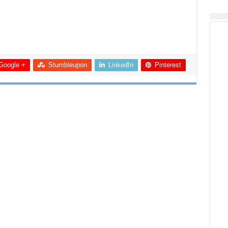
Google +
Stumbleupon
LinkedIn
Pinterest