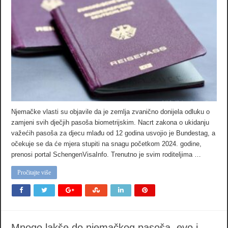
Njemačke vlasti su objavile da je zemlja zvanično donijela odluku o
zamjeni svih dječjih pasoša biometrijskim. Nacrt zakona o ukidanju
važećih pasoša za djecu mlađu od 12 godina usvojio je Bundestag, a
očekuje se da će mjera stupiti na snagu početkom 2024. godine,
prenosi portal SchengenVisaInfo. Trenutno je svim roditeljima …
Pročitajte više
Mnogo lakše do njemačkog pasoša, evo i