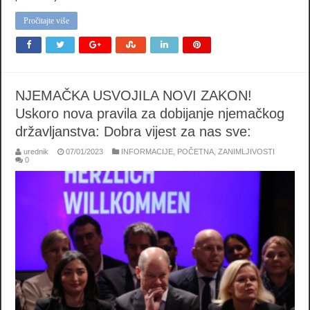
Pročitajte više
NJEMAČKA USVOJILA NOVI ZAKON!
Uskoro nova pravila za dobijanje njemačkog
državljanstva: Dobra vijest za nas sve:
urednik
07/01/2023
INFORMACIJE
,
POČETNA
,
ZANIMLJIVOSTI
0