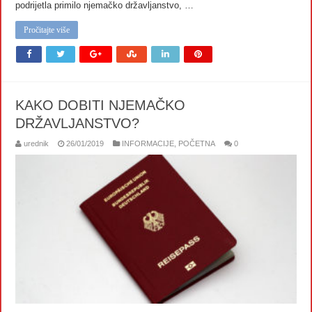
podrijetla primilo njemačko državljanstvo, …
Pročitajte više
KAKO DOBITI NJEMAČKO
DRŽAVLJANSTVO?
urednik
26/01/2019
INFORMACIJE
,
POČETNA
0