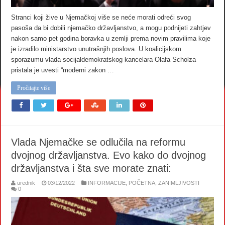
Stranci koji žive u Njemačkoj više se neće morati odreći svog
pasoša da bi dobili njemačko državljanstvo, a mogu podnijeti zahtjev
nakon samo pet godina boravka u zemlji prema novim pravilima koje
je izradilo ministarstvo unutrašnjih poslova. U koalicijskom
sporazumu vlada socijaldemokratskog kancelara Olafa Scholza
pristala je uvesti “moderni zakon …
Pročitajte više
Vlada Njemačke se odlučila na reformu
dvojnog državljanstva. Evo kako do dvojnog
državljanstva i šta sve morate znati:
urednik
03/12/2022
INFORMACIJE
,
POČETNA
,
ZANIMLJIVOSTI
0