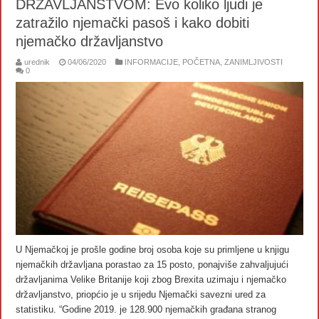
DRŽAVLJANSTVOM: Evo koliko ljudi je
zatražilo njemački pasoš i kako dobiti
njemačko državljanstvo
urednik
04/06/2020
INFORMACIJE
,
POČETNA
,
ZANIMLJIVOSTI
0
U Njemačkoj je prošle godine broj osoba koje su primljene u knjigu
njemačkih državljana porastao za 15 posto, ponajviše zahvaljujući
državljanima Velike Britanije koji zbog Brexita uzimaju i njemačko
državljanstvo, priopćio je u srijedu Njemački savezni ured za
statistiku. “Godine 2019. je 128.900 njemačkih građana stranog