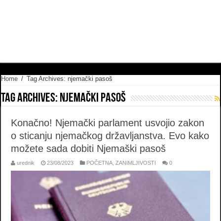
Home
/
Tag Archives: njemački pasoš
Tag Archives:
njemački pasoš
Konačno! Njemački parlament usvojio zakon
o sticanju njemačkog državljanstva. Evo kako
možete sada dobiti Njemaški pasoš
urednik
23/08/2023
POČETNA
,
ZANIMLJIVOSTI
0