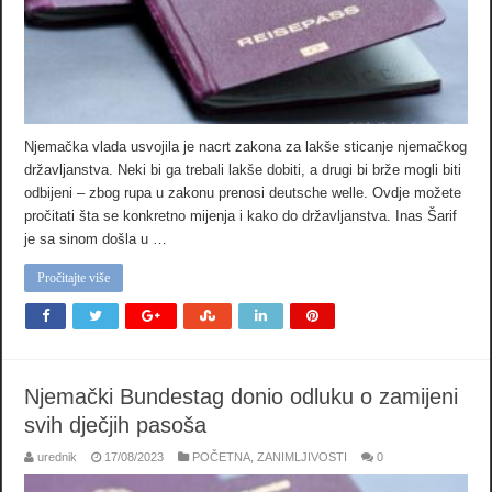
Njemačka vlada usvojila je nacrt zakona za lakše sticanje njemačkog
državljanstva. Neki bi ga trebali lakše dobiti, a drugi bi brže mogli biti
odbijeni – zbog rupa u zakonu prenosi deutsche welle. Ovdje možete
pročitati šta se konkretno mijenja i kako do državljanstva. Inas Šarif
je sa sinom došla u …
Pročitajte više
Njemački Bundestag donio odluku o zamijeni
svih dječjih pasoša
urednik
17/08/2023
POČETNA
,
ZANIMLJIVOSTI
0