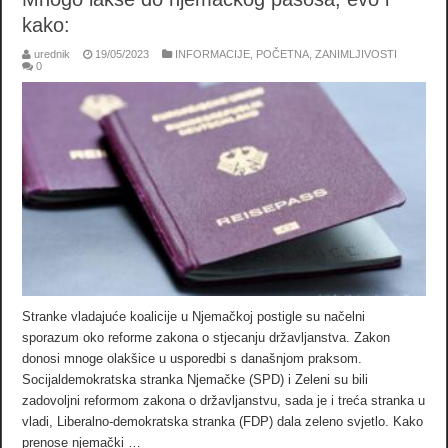
kako:
urednik
19/05/2023
INFORMACIJE
,
POČETNA
,
ZANIMLJIVOSTI
0
Stranke vladajuće koalicije u Njemačkoj postigle su načelni
sporazum oko reforme zakona o stjecanju državljanstva. Zakon
donosi mnoge olakšice u usporedbi s današnjom praksom.
Socijaldemokratska stranka Njemačke (SPD) i Zeleni su bili
zadovoljni reformom zakona o državljanstvu, sada je i treća stranka u
vladi, Liberalno-demokratska stranka (FDP) dala zeleno svjetlo. Kako
prenose njemački …