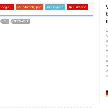
Google +
Stumbleupon
LinkedIn
Pinterest
EU
NJEMAČKA