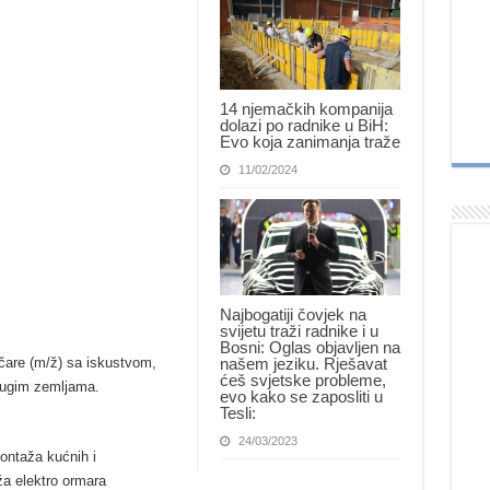
14 njemačkih kompanija
dolazi po radnike u BiH:
Evo koja zanimanja traže
11/02/2024
Najbogatiji čovjek na
svijetu traži radnike i u
Bosni: Oglas objavljen na
našem jeziku. Rješavat
čare (m/ž) sa iskustvom,
ćeš svjetske probleme,
rugim zemljama.
evo kako se zaposliti u
Tesli:
24/03/2023
ontaža kućnih i
aža elektro ormara