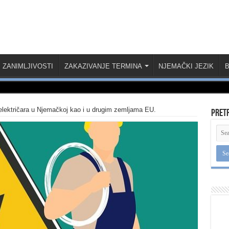
ZANIMLJIVOSTI
ZAKAZIVANJE TERMINA
NJEMAČKI JEZIK
B
električara u Njemačkoj kao i u drugim zemljama EU.
Pret