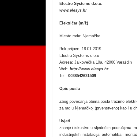
Electro Systems d.o.o.
www.elesys.hr
Električar (m/ž)
Mjesto rada: Njemačka
Rok prijave: 16.01.2019.
Electro Systems d.o.o
Adresa: Jalkovečka 10a, 42000 Varaždin
Web:
http://www.elesys.hr
Tel.:
0038542631509
Opis posla
Zbog povećanja obima posla tražimo elektri
za rad u Njemačkoj (prvenstveno) kao i u d
Uvjeti
znanje i iskustvo u sljedećim područjima: m
industrijskih instalacija, automatika i mont