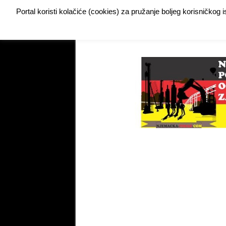
Portal koristi kolačiće (cookies) za pružanje boljeg korisničkog
Buy Adspace
DODAJTE VAŠ OGLAS ZA POSAO
My Instagram Feed Demo
My Instagram Feed De