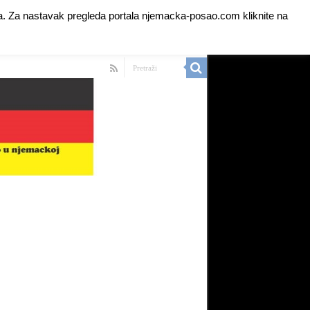
anja. Za nastavak pregleda portala njemacka-posao.com kliknite na
 Ads for Premium Members