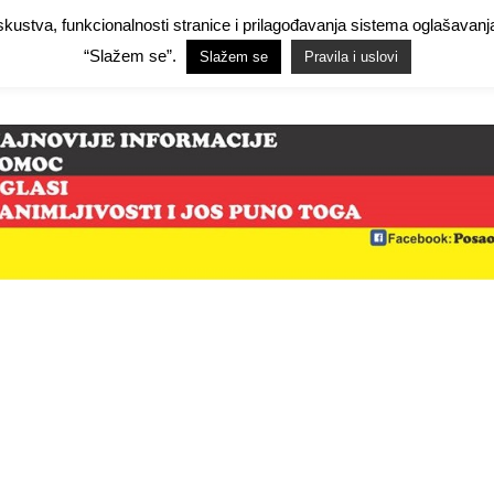
 iskustva, funkcionalnosti stranice i prilagođavanja sistema oglašav
Facebook Demo
Facebook Demo
Hide Ads for Premium Members
Hide
“Slažem se”.
Slažem se
Pravila i uslovi
mo
NjemačkaPosao.com
O NAMA
PRAVILA I USLOVI