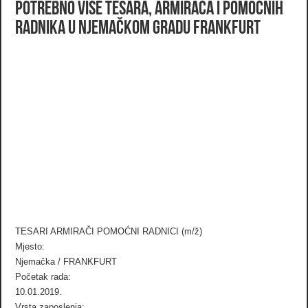
Potrebno više tesara, armirača i pomoćnih
radnika u Njemačkom gradu Frankfurt
TESARI ARMIRAČI POMOĆNI RADNICI (m/ž)
Mjesto:
Njemačka / FRANKFURT
Početak rada:
10.01.2019.
Vrsta zaposlenja: