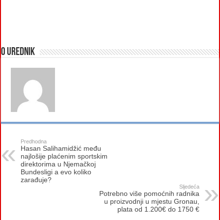
O urednik
Predhodna
Hasan Salihamidžić među
najlošije plaćenim sportskim
direktorima u Njemačkoj
Bundesligi a evo koliko
zarađuje?
Sljedeća
Potrebno više pomoćnih radnika
u proizvodnji u mjestu Gronau,
plata od 1.200€ do 1750 €