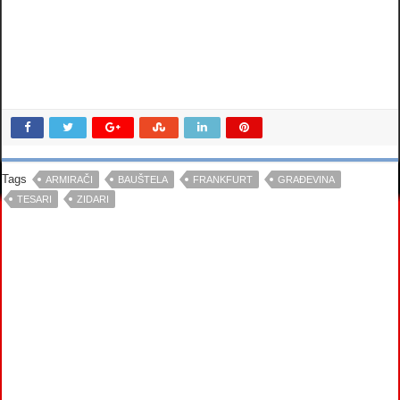
Tags
ARMIRAČI
BAUŠTELA
FRANKFURT
GRAĐEVINA
TESARI
ZIDARI