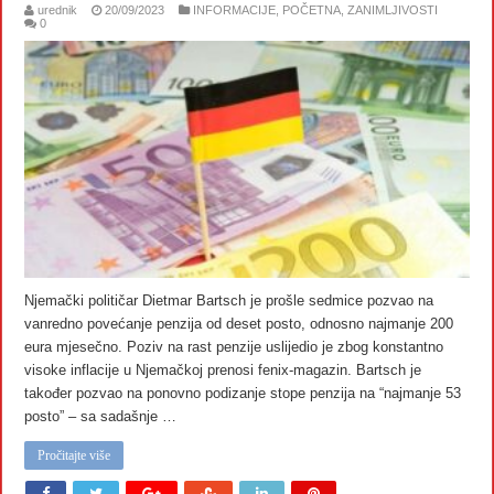
urednik
20/09/2023
INFORMACIJE
,
POČETNA
,
ZANIMLJIVOSTI
0
Njemački političar Dietmar Bartsch je prošle sedmice pozvao na
vanredno povećanje penzija od deset posto, odnosno najmanje 200
eura mjesečno. Poziv na rast penzije uslijedio je zbog konstantno
visoke inflacije u Njemačkoj prenosi fenix-magazin. Bartsch je
također pozvao na ponovno podizanje stope penzija na “najmanje 53
posto” – sa sadašnje …
Pročitajte više