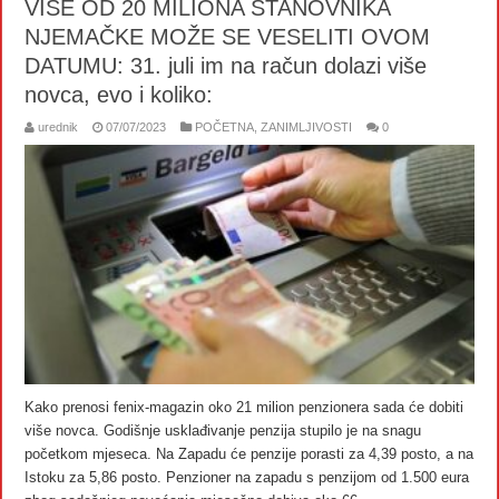
VIŠE OD 20 MILIONA STANOVNIKA
NJEMAČKE MOŽE SE VESELITI OVOM
DATUMU: 31. juli im na račun dolazi više
novca, evo i koliko:
urednik
07/07/2023
POČETNA
,
ZANIMLJIVOSTI
0
Kako prenosi fenix-magazin oko 21 milion penzionera sada će dobiti
više novca. Godišnje usklađivanje penzija stupilo je na snagu
početkom mjeseca. Na Zapadu će penzije porasti za 4,39 posto, a na
Istoku za 5,86 posto. Penzioner na zapadu s penzijom od 1.500 eura