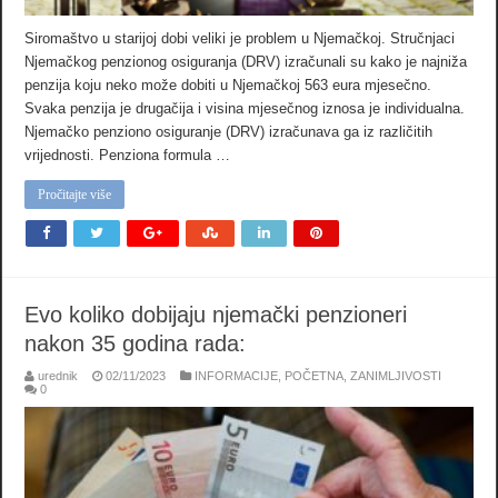
Siromaštvo u starijoj dobi veliki je problem u Njemačkoj. Stručnjaci
Njemačkog penzionog osiguranja (DRV) izračunali su kako je najniža
penzija koju neko može dobiti u Njemačkoj 563 eura mjesečno.
Svaka penzija je drugačija i visina mjesečnog iznosa je individualna.
Njemačko penziono osiguranje (DRV) izračunava ga iz različitih
vrijednosti. Penziona formula …
Pročitajte više
Evo koliko dobijaju njemački penzioneri
nakon 35 godina rada:
urednik
02/11/2023
INFORMACIJE
,
POČETNA
,
ZANIMLJIVOSTI
0