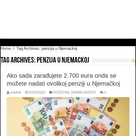
Home
/
Tag Archives: penzija u Njemackoj
Tag Archives:
penzija u Njemackoj
Ako sada zarađujete 2.700 eura onda se
možete nadati ovolikoj penziji u Njemačkoj
urednik
07/04/2024
POČETNA
,
ZANIMLJIVOSTI
0