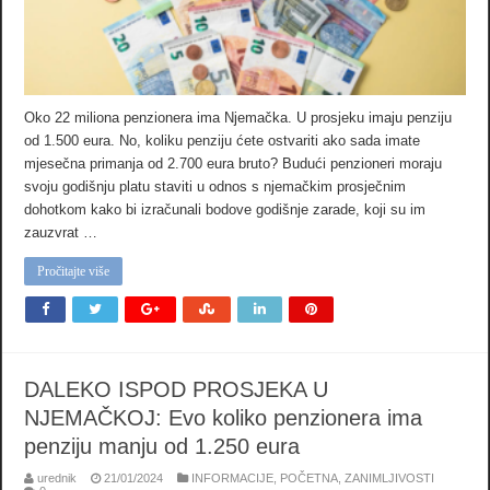
Oko 22 miliona penzionera ima Njemačka. U prosjeku imaju penziju
od 1.500 eura. No, koliku penziju ćete ostvariti ako sada imate
mjesečna primanja od 2.700 eura bruto? Budući penzioneri moraju
svoju godišnju platu staviti u odnos s njemačkim prosječnim
dohotkom kako bi izračunali bodove godišnje zarade, koji su im
zauzvrat …
Pročitajte više
DALEKO ISPOD PROSJEKA U
NJEMAČKOJ: Evo koliko penzionera ima
penziju manju od 1.250 eura
urednik
21/01/2024
INFORMACIJE
,
POČETNA
,
ZANIMLJIVOSTI