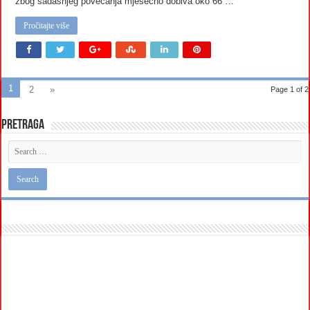
zbog sadašnjeg povećanja mjesečno dobiva oko 66 …
Pročitajte više
1
2
»
Page 1 of 2
Pretraga