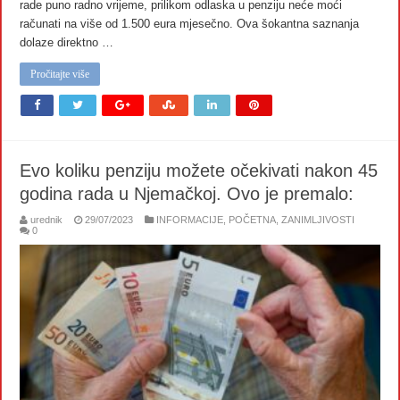
rade puno radno vrijeme, prilikom odlaska u penziju neće moći
računati na više od 1.500 eura mjesečno. Ova šokantna saznanja
dolaze direktno …
Pročitajte više
Evo koliku penziju možete očekivati nakon 45
godina rada u Njemačkoj. Ovo je premalo:
urednik
29/07/2023
INFORMACIJE
,
POČETNA
,
ZANIMLJIVOSTI
0