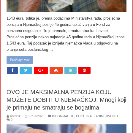
1543 eura: tolika je, prema podacima Ministarstva rada, prosječna
penzija u Njemačkoj poslije 45 godina uplaćivanja u Fond za
penziono osiguranje. To je premalo, smatra stranka Ljevice.
Prosječna penzija nakon najmanje 45 godina rada u Njemačkoj iznosi
1.543 eura. Taj podatak je iznijela njemačka vlada u odgovoru na
pitanje šefa poslaničkog …
Pročitajte više
OVO JE MAKSIMALNA PENZIJA KOJU
MOŽETE DOBITI U NJEMAČKOJ: Mnogi koji
je primaju ne smatraju se bogatima.
urednik
17/07/2023
INFORMACIJE
,
POČETNA
,
ZANIMLJIVOSTI
0