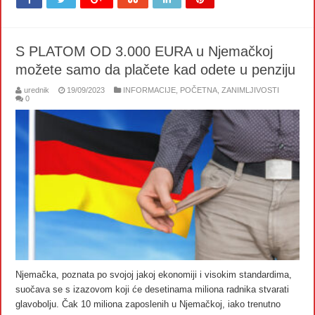
S PLATOM OD 3.000 EURA u Njemačkoj
možete samo da plačete kad odete u penziju
urednik
19/09/2023
INFORMACIJE
,
POČETNA
,
ZANIMLJIVOSTI
0
Njemačka, poznata po svojoj jakoj ekonomiji i visokim standardima,
suočava se s izazovom koji će desetinama miliona radnika stvarati
glavobolju. Čak 10 miliona zaposlenih u Njemačkoj, iako trenutno