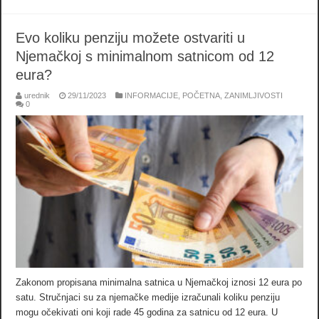
Evo koliku penziju možete ostvariti u
Njemačkoj s minimalnom satnicom od 12
eura?
urednik
29/11/2023
INFORMACIJE
,
POČETNA
,
ZANIMLJIVOSTI
0
Zakonom propisana minimalna satnica u Njemačkoj iznosi 12 eura po
satu. Stručnjaci su za njemačke medije izračunali koliku penziju
mogu očekivati oni koji rade 45 godina za satnicu od 12 eura. U