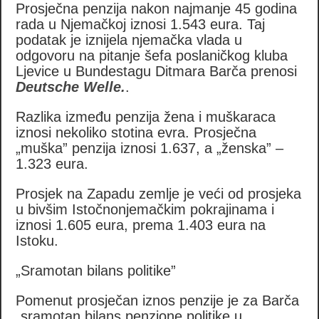
Prosječna penzija nakon najmanje 45 godina
rada u Njemačkoj iznosi 1.543 eura. Taj
podatak je iznijela njemačka vlada u
odgovoru na pitanje šefa poslaničkog kluba
Ljevice u Bundestagu Ditmara Barča prenosi
Deutsche Welle.
.
Razlika između penzija žena i muškaraca
iznosi nekoliko stotina evra. Prosječna
„muška” penzija iznosi 1.637, a „ženska” –
1.323 eura.
Prosjek na Zapadu zemlje je veći od prosjeka
u bivšim Istočnonjemačkim pokrajinama i
iznosi 1.605 eura, prema 1.403 eura na
Istoku.
„Sramotan bilans politike”
Pomenut prosječan iznos penzije je za Barča
„sramotan bilans penzione politike u