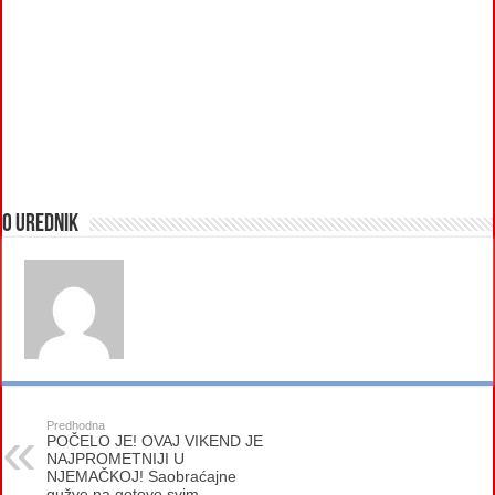
O urednik
Predhodna
POČELO JE! OVAJ VIKEND JE
NAJPROMETNIJI U
NJEMAČKOJ! Saobraćajne
gužve na gotovo svim