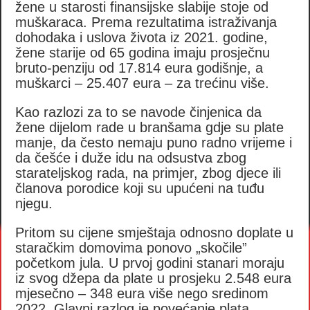
žene u starosti finansijske slabije stoje od
muškaraca. Prema rezultatima istraživanja
dohodaka i uslova života iz 2021. godine,
žene starije od 65 godina imaju prosječnu
bruto-penziju od 17.814 eura godišnje, a
muškarci – 25.407 eura – za trećinu više.
Kao razlozi za to se navode činjenica da
žene dijelom rade u branšama gdje su plate
manje, da često nemaju puno radno vrijeme i
da češće i duže idu na odsustva zbog
starateljskog rada, na primjer, zbog djece ili
članova porodice koji su upućeni na tuđu
njegu.
Pritom su cijene smještaja odnosno doplate u
staračkim domovima ponovo „skočile”
početkom jula. U prvoj godini stanari moraju
iz svog džepa da plate u prosjeku 2.548 eura
mjesečno – 348 eura više nego sredinom
2022. Glavni razlog je povećanje plata