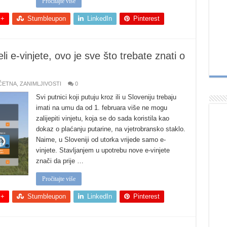
Pročitajte više
 +
Stumbleupon
LinkedIn
Pinterest
i e-vinjete, ovo je sve što trebate znati o
ČETNA
,
ZANIMLJIVOSTI
0
Svi putnici koji putuju kroz ili u Sloveniju trebaju
imati na umu da od 1. februara više ne mogu
zalijepiti vinjetu, koja se do sada koristila kao
dokaz o plaćanju putarine, na vjetrobransko staklo.
Naime, u Sloveniji od utorka vrijede samo e-
vinjete. Stavljanjem u upotrebu nove e-vinjete
znači da prije …
Pročitajte više
 +
Stumbleupon
LinkedIn
Pinterest