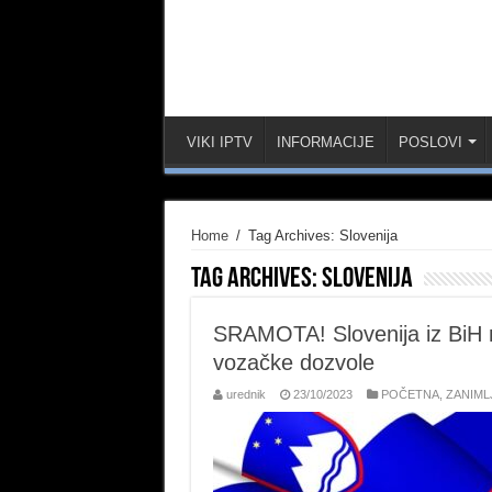
VIKI IPTV
INFORMACIJE
POSLOVI
Home
/
Tag Archives: Slovenija
Tag Archives:
Slovenija
SRAMOTA! Slovenija iz BiH ne
vozačke dozvole
urednik
23/10/2023
POČETNA
,
ZANIML