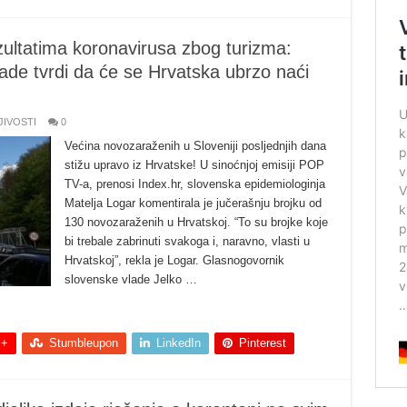
zultatima koronavirusa zbog turizma:
ade tvrdi da će se Hrvatska ubrzo naći
JIVOSTI
0
Većina novozaraženih u Sloveniji posljednjih dana
stižu upravo iz Hrvatske! U sinoćnjoj emisiji POP
TV-a, prenosi Index.hr, slovenska epidemiologinja
Matelja Logar komentirala je jučerašnju brojku od
130 novozaraženih u Hrvatskoj. “To su brojke koje
bi trebale zabrinuti svakoga i, naravno, vlasti u
Hrvatskoj”, rekla je Logar. Glasnogovornik
slovenske vlade Jelko …
 +
Stumbleupon
LinkedIn
Pinterest