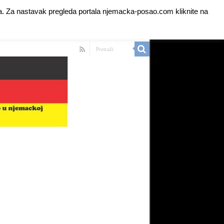
anja. Za nastavak pregleda portala njemacka-posao.com kliknite na
 Ads for Premium Members