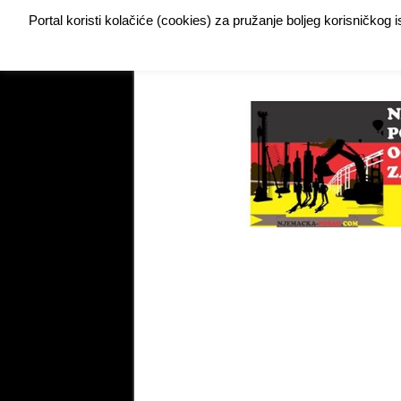
Portal koristi kolačiće (cookies) za pružanje boljeg korisničkog
Buy Adspace
DODAJTE VAŠ OGLAS ZA POSAO
My Instagram Feed Demo
My Instagram Feed De