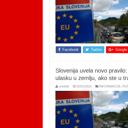
Facebook
Twitter
Google
Slovenija uvela novo pravilo
ulasku u zemlju, ako ste u t
urednik
02/01/2021
INFORMACIJE
,
PO