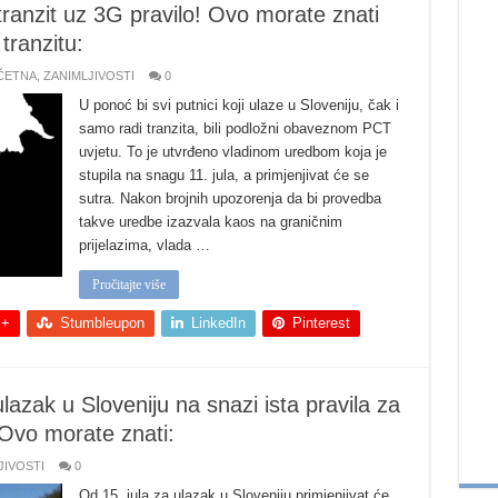
tranzit uz 3G pravilo! Ovo morate znati
 tranzitu:
ČETNA
,
ZANIMLJIVOSTI
0
U ponoć bi svi putnici koji ulaze u Sloveniju, čak i
samo radi tranzita, bili podložni obaveznom PCT
uvjetu. To je utvrđeno vladinom uredbom koja je
stupila na snagu 11. jula, a primjenjivat će se
sutra. Nakon brojnih upozorenja da bi provedba
takve uredbe izazvala kaos na graničnim
prijelazima, vlada …
Pročitajte više
 +
Stumbleupon
LinkedIn
Pinterest
ulazak u Sloveniju na snazi ista pravila za
 Ovo morate znati:
JIVOSTI
0
Od 15. jula za ulazak u Sloveniju primjenjivat će