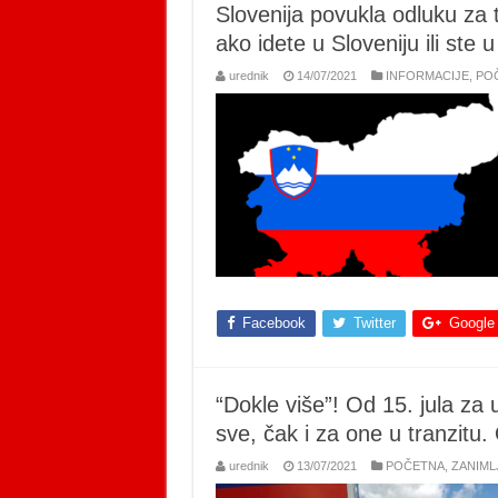
Slovenija povukla odluku za 
ako idete u Sloveniju ili ste u
urednik
14/07/2021
INFORMACIJE
,
PO
Facebook
Twitter
Google
“Dokle više”! Od 15. jula za 
sve, čak i za one u tranzitu.
urednik
13/07/2021
POČETNA
,
ZANIML