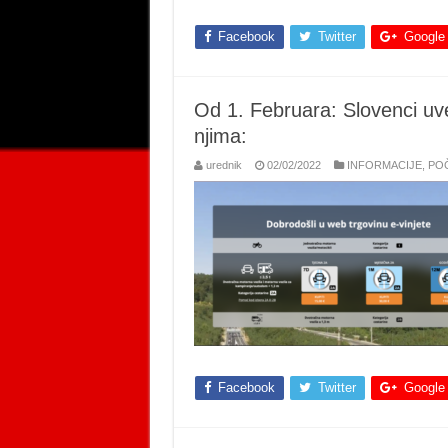
Facebook
Twitter
Google
Od 1. Februara: Slovenci uvel
njima:
urednik
02/02/2022
INFORMACIJE
,
PO
Facebook
Twitter
Google