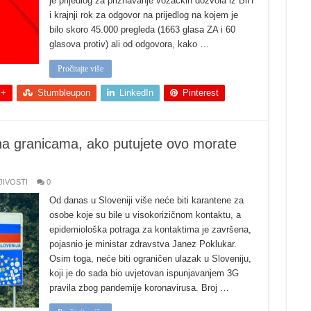
je prijedlog za priznavanje vozačkih dozvola iz BiH
i krajnji rok za odgovor na prijedlog na kojem je
bilo skoro 45.000 pregleda (1663 glasa ZA i 60
glasova protiv) ali od odgovora, kako …
Pročitajte više
 +
Stumbleupon
LinkedIn
Pinterest
 na granicama, ako putujete ovo morate
JIVOSTI
0
Od danas u Sloveniji više neće biti karantene za
osobe koje su bile u visokorizičnom kontaktu, a
epidemiološka potraga za kontaktima je završena,
pojasnio je ministar zdravstva Janez Poklukar.
Osim toga, neće biti ograničen ulazak u Sloveniju,
koji je do sada bio uvjetovan ispunjavanjem 3G
pravila zbog pandemije koronavirusa. Broj …