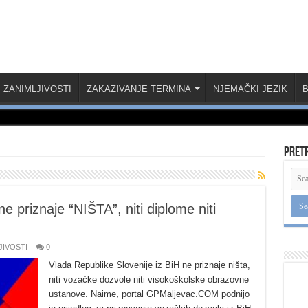
ZANIMLJIVOSTI
ZAKAZIVANJE TERMINA
NJEMAČKI JEZIK
B
Pret
 priznaje “NIŠTA”, niti diplome niti
JIVOSTI
0
Vlada Republike Slovenije iz BiH ne priznaje ništa,
niti vozačke dozvole niti visokoškolske obrazovne
ustanove. Naime, portal GPMaljevac.COM podnijo