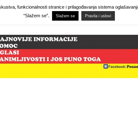
 iskustva, funkcionalnosti stranice i prilagođavanja sistema oglašav
Facebook Demo
Facebook Demo
Hide Ads for Premium Members
Hide
“Slažem se”.
Slažem se
Pravila i uslovi
mo
NjemačkaPosao.com
O NAMA
PRAVILA I USLOVI