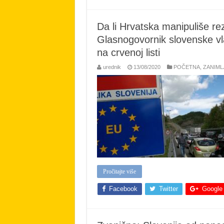
Da li Hrvatska manipuliše re
Glasnogovornik slovenske vl
na crvenoj listi
urednik
13/08/2020
POČETNA
,
ZANIML
Pročitajte više
Facebook
Twitter
Google