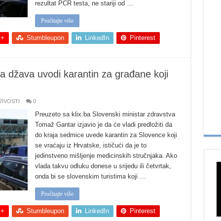
rezultat PCR testa, ne stariji od …
Pročitajte više
 +
Stumbleupon
LinkedIn
Pinterest
ka džava uvodi karantin za građane koji
JIVOSTI
0
Preuzeto sa klix.ba Slovenski ministar zdravstva
Tomaž Gantar izjavio je da će vladi predložiti da
do kraja sedmice uvede karantin za Slovence koji
se vraćaju iz Hrvatske, ističući da je to
jedinstveno mišljenje medicinskih stručnjaka. Ako
vlada takvu odluku donese u srijedu ili četvrtak,
onda bi se slovenskim turistima koji …
Pročitajte više
 +
Stumbleupon
LinkedIn
Pinterest