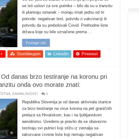
se isti uslovi za sve putnike – bilo da su u tranzitu
ili planiraju ostanak – moraju imati jednu od tri
potvrde: negativan test, potvrdu o vakcinaciji ili
potvrdu da su prebolovali Covid. Prethodne liste
država koje su bile označene prema …
Pročitajte više
 +
Stumbleupon
LinkedIn
Pinterest
: Od danas brzo testiranje na koronu pri
ranzitu onda ovo morate znati:
ČETNA
,
ZANIMLJIVOSTI
0
Republika Slovenija je od danas aktivirala stanice
za brzo testiranje na virus korona na pet graničnih
prelaza sa Hrvatskom, kao i na ljubljanskom
aerodromu. Uvedeno je pravilo da se obavezno
testiraju svi putnici koji stižu iz zemalja sa
takozvane crvene liste koji nemaju negativan