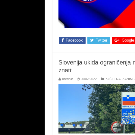
Facebook
Twitter
Google
Slovenija ukida ograničenja
znati:
urednik
20/02/2022
POČETNA
,
ZANIML